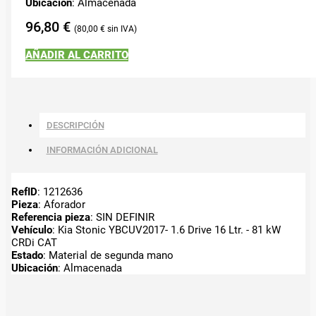
Ubicación
: Almacenada
96,80
€
80,00
€
AÑADIR AL CARRITO
DESCRIPCIÓN
INFORMACIÓN ADICIONAL
RefID
: 1212636
Pieza
: Aforador
Referencia pieza
: SIN DEFINIR
Vehículo
: Kia Stonic YBCUV2017- 1.6 Drive 16 Ltr. - 81 kW
CRDi CAT
Estado
: Material de segunda mano
Ubicación
: Almacenada