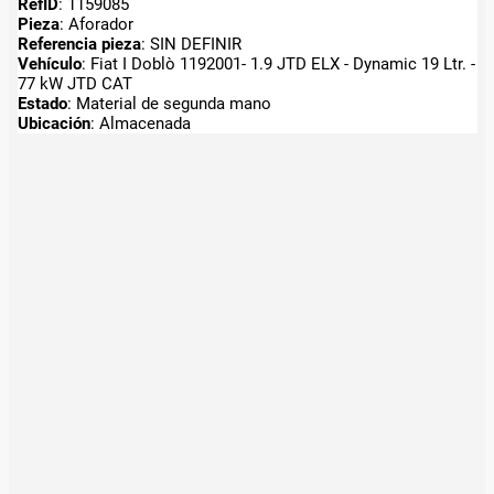
RefID
: 1159085
Pieza
: Aforador
Referencia pieza
: SIN DEFINIR
Vehículo
: Fiat I Doblò 1192001- 1.9 JTD ELX - Dynamic 19 Ltr. -
77 kW JTD CAT
Estado
: Material de segunda mano
Ubicación
: Almacenada